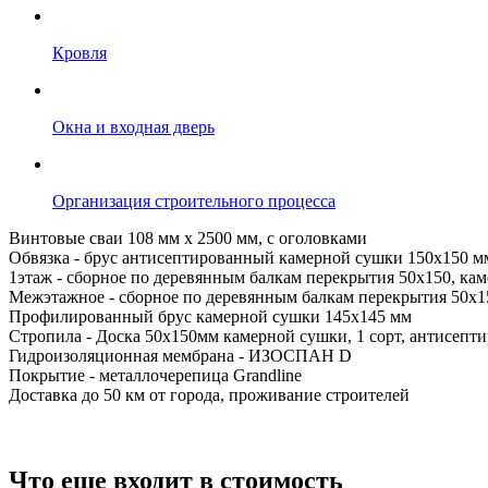
Кровля
Окна и входная дверь
Организация строительного процесса
Винтовые сваи 108 мм х 2500 мм, с оголовками
Обвязка - брус антисептированный камерной сушки 150х150 м
1этаж - сборное по деревянным балкам перекрытия 50х150, кам
Межэтажное - сборное по деревянным балкам перекрытия 50х15
Профилированный брус камерной сушки 145х145 мм
Стропила - Доска 50х150мм камерной сушки, 1 сорт, антисепт
Гидроизоляционная мембрана - ИЗОСПАН D
Покрытие - металлочерепица Grandline
Доставка до 50 км от города, проживание строителей
Что еще входит в стоимость