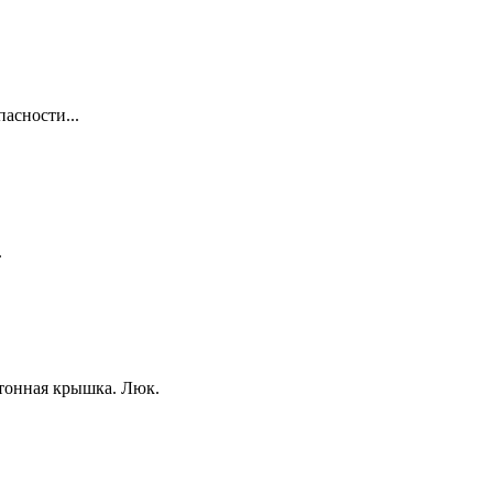
асности...
.
етонная крышка. Люк.