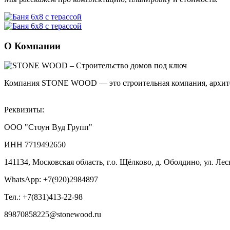
О Компании
Компания STONE WOOD — это строительная компания, архитект
Реквизиты:
ООО "Стоун Вуд Групп"
ИНН 7719492650
141134, Московская область, г.о. Щёлково, д. Оболдино, ул. Лесна
WhatsApp: +7(920)2984897
Тел.: +7(831)413-22-98
89870858225@stonewood.ru